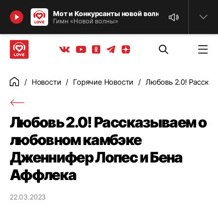
Найти
Мот и Конкурсанты новой волны IOWA Владимир
Гимн «Новой волны»
Телеграм
Одноклассники
Яндекс дзен
Youtube
Вконтакте
Новости
Горячие Новости
Любовь 2.0! Расска
Главная
Любовь 2.0! Рассказываем о
любовном камбэке
Дженнифер Лопес и Бена
Аффлека
22.03.2023