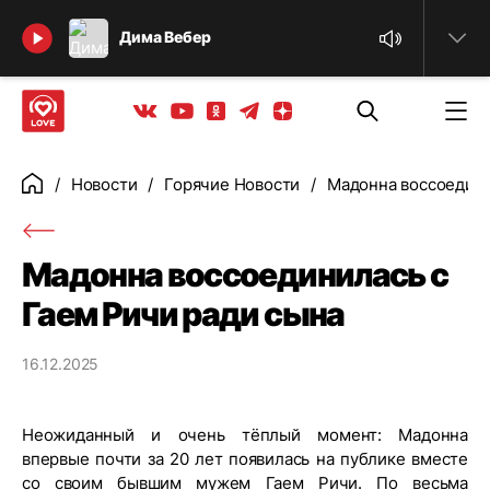
Найти
Дима Вебер
Телеграм
Одноклассники
Яндекс дзен
Youtube
Вконтакте
Новости
Горячие Новости
Мадонна воссоедини
Главная
Мадонна воссоединилась с
Гаем Ричи ради сына
16.12.2025
Неожиданный и очень тёплый момент: Мадонна
впервые почти за 20 лет появилась на публике вместе
со своим бывшим мужем Гаем Ричи. По весьма