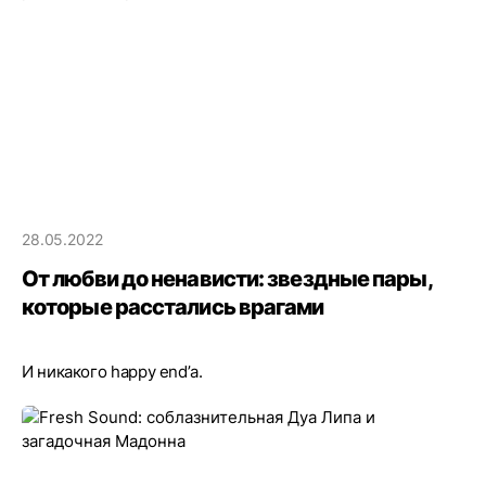
28.05.2022
От любви до ненависти: звездные пары,
которые расстались врагами
И никакого happy end’а.