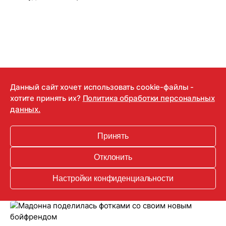
Данный сайт хочет использовать cookie-файлы -
хотите принять их?
Политика обработки персональных
данных.
16.03.2020
Принять
Неудачные селфи знаменитостей
Отклонить
Настройки конфиденциальности
Отмечаем День без селфи!