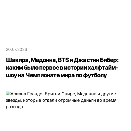
20.07.2026
Шакира, Мадонна, BTS и Джастин Бибер:
каким было первое в истории халфтайм-
шоу на Чемпионате мира по футболу