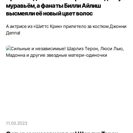
муравьём, а фанаты Билли Айлиш
высмеяли её новый цвет волос
А актрисе из «Шиттс Крик» прилетело за костюм Джонни
Деппа!
11.03.2023