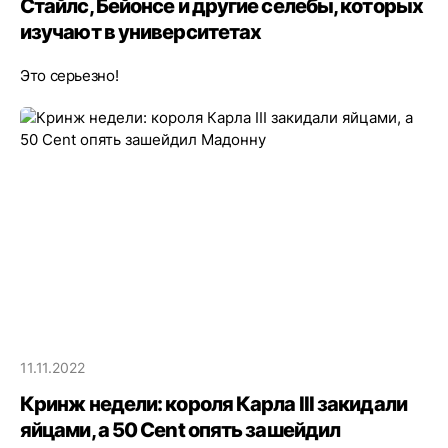
Стайлс, Бейонсе и другие селебы, которых
изучают в университетах
Это серьезно!
11.11.2022
Кринж недели: короля Карла III закидали
яйцами, а 50 Cent опять зашейдил