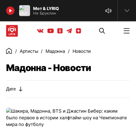
Найти
Мот & LYRIQ
Не Бруклин
Телеграм
Одноклассники
Яндекс дзен
Youtube
Вконтакте
Артисты
Мадонна
Новости
Главная
Мадонна - Новости
Дате