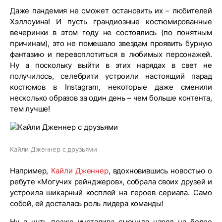
Даже пандемия не сможет остановить их – любителей
Хэллоуина! И пусть грандиозные костюмированные
вечеринки в этом году не состоялись (по понятным
причинам), это не помешало звездам проявить бурную
фантазию и перевоплотиться в любимых персонажей.
Ну а поскольку выйти в этих нарядах в свет не
получилось, селебрити устроили настоящий парад
костюмов в Instagram, некоторые даже сменили
несколько образов за один день – чем больше контента,
тем лучше!
Кайли Дженнер с друзьями
Например,
Кайли Дженнер
, вдохновившись новостью о
ребуте «Могучих рейнджеров», собрала своих друзей и
устроила шикарный косплей на героев сериала. Само
собой, ей досталась роль лидера команды!
Ну а чуть позже инстадива сменила наряд на более