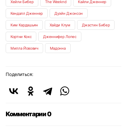
Хейли Бибер
The Weeknd
Кайли Дженнер
Кендалл Дженнер
Дуэйн Джонсон
Ким Кардашьян
Хайди Клум
Джастин Бибер
Кортни Кокс
Дженнифер Лопес
Милла Йовович
Мадонна
Поделиться:
Комментарии 0