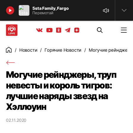
Найти
5sta Family, Fargo
Перемотай
Телеграм
Одноклассники
Яндекс дзен
Youtube
Вконтакте
Новости
Горячие Новости
Могучие рейнджеры,
Главная
Могучие рейнджеры, труп
невесты и король тигров:
лучшие наряды звезд на
Хэллоуин
02.11.2020