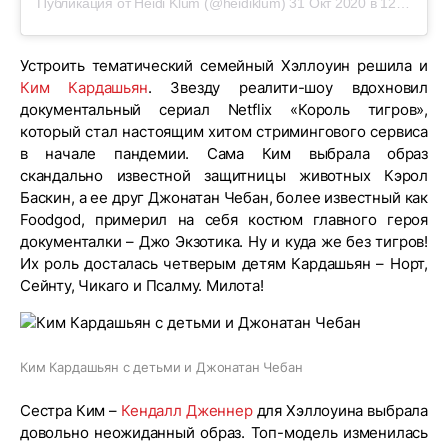
Публикация от Heidi Klum (@heidiklum)
31 Окт 2020 в 12:00 PDT
Устроить тематический семейный Хэллоуин решила и
Ким Кардашьян
. Звезду реалити-шоу вдохновил
документальный сериал Netflix «Король тигров»,
который стал настоящим хитом стримингового сервиса
в начале пандемии. Сама Ким выбрала образ
скандально известной защитницы животных Кэрол
Баскин, а ее друг Джонатан Чебан, более известный как
Foodgod, примерил на себя костюм главного героя
документалки – Джо Экзотика. Ну и куда же без тигров!
Их роль досталась четверым детям Кардашьян – Норт,
Сейнту, Чикаго и Псалму. Милота!
Ким Кардашьян с детьми и Джонатан Чебан
Сестра Ким –
Кендалл Дженнер
для Хэллоуина выбрала
довольно неожиданный образ. Топ-модель изменилась