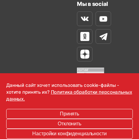
Мы в social
Вконтакте
Youtube
Одноклассники
Телеграм
Яндекс Дзен
Данный сайт хочет использовать cookie-файлы -
хотите принять их?
Политика обработки персональных
OOO "Радио-Любовь" 2000-2026
данных.
Krutoy Media
Принять
16+
Отклонить
Информация для правообладателей
Настройки конфиденциальности
Условия