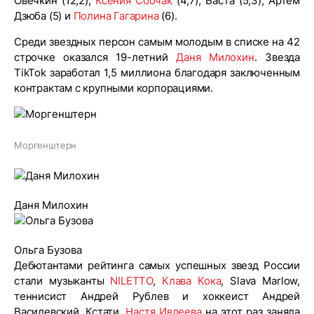
Овечкин (12,2),
Ксения Собчак
(4,7), Баста (5,3), Артём
Дзюба (5) и
Полина Гагарина
(6).
Среди звездных персон самым молодым в списке на 42
строчке оказался 19-летний
Даня Милохин
. Звезда
TikTok заработал 1,5 миллиона благодаря заключенным
контрактам с крупными корпорациями.
Моргенштерн
Даня Милохин
Ольга Бузова
Дебютантами рейтинга самых успешных звезд России
стали музыканты
NILETTO
,
Клава Кока
, Slava Marlow,
теннисист Андрей Рублев и хоккеист Андрей
Василевский. Кстати,
Настя Ивлеева
на этот раз заняла