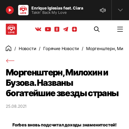
Найти
Enrique Iglesias feat. Ciara
Takin' Back My Love
Телеграм
Одноклассники
Яндекс дзен
Youtube
Вконтакте
Новости
Горячие Новости
Моргенштерн, Милох
Главная
Моргенштерн, Милохин и
Бузова. Названы
богатейшие звезды страны
25.08.2021
Forbes вновь подсчитал доходы знаменитостей!