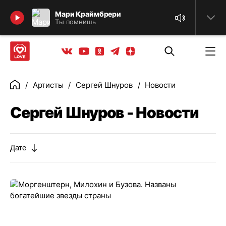
Найти
Мари Краймбрери
Ты помнишь
Телеграм
Одноклассники
Яндекс дзен
Youtube
Вконтакте
Артисты
Сергей Шнуров
Новости
Главная
Сергей Шнуров - Новости
Дате