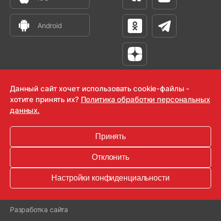
Вконтакте
Youtube
Android
Одноклассники
Телеграм
Яндекс Дзен
Данный сайт хочет использовать cookie-файлы -
хотите принять их?
Политика обработки персональных
данных.
OOO "Радио-Любовь" 2000-2026
Krutoy Media
Принять
16+
Отклонить
Информация для правообладателей
Настройки конфиденциальности
Условия
Конфиденциальность
Разработка сайта