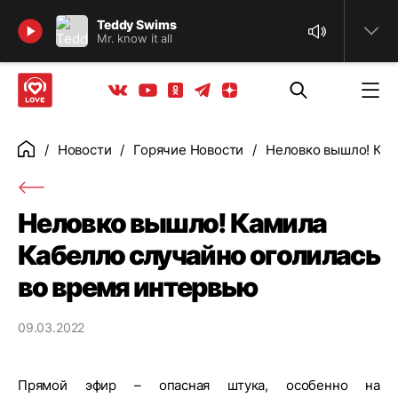
Найти
Teddy Swims
Mr. know it all
Телеграм
Одноклассники
Яндекс дзен
Youtube
Вконтакте
Новости
Горячие Новости
Неловко вышло! Кам
Главная
Неловко вышло! Камила
Кабелло случайно оголилась
во время интервью
09.03.2022
Прямой эфир – опасная штука, особенно на