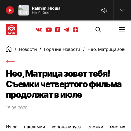
Найти
Rakhim, Нюша
Не бойся
Телеграм
Одноклассники
Яндекс дзен
Youtube
Вконтакте
Новости
Горячие Новости
Нео, Матрица зовет
Главная
Нео, Матрица зовет тебя!
Съемки четвертого фильма
продолжат в июле
15.05.2020
Из-за пандемии коронавируса съемки многих