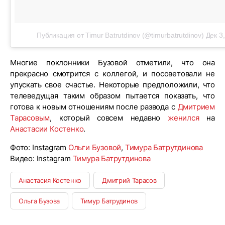
Публикация от Timur Batrutdinov (@timurbatrutdinov)
Дек 3
Многие поклонники Бузовой отметили, что она
прекрасно смотрится с коллегой, и посоветовали не
упускать свое счастье. Некоторые предположили, что
телеведущая таким образом пытается показать, что
готова к новым отношениям после развода с
Дмитрием
Тарасовым
, который совсем недавно
женился
на
Анастасии Костенко
.
Фото: Instagram
Ольги Бузовой
,
Тимура Батрутдинова
Видео: Instagram
Тимура Батрутдинова
Анастасия Костенко
Дмитрий Тарасов
Ольга Бузова
Тимур Батрудинов