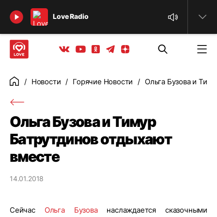
Найти
Love Radio
Телеграм
Одноклассники
Яндекс дзен
Youtube
Вконтакте
Новости
Горячие Новости
Ольга Бузова и Тим
Главная
Ольга Бузова и Тимур
Батрутдинов отдыхают
вместе
14.01.2018
Сейчас
Ольга Бузова
наслаждается сказочными