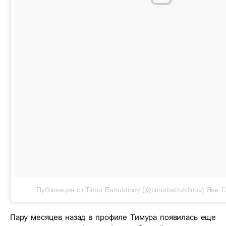
Публикация от Timur Batrutdinov (@timurbatrutdinov)
Янв 1
Пару месяцев назад в профиле Тимура появилась еще