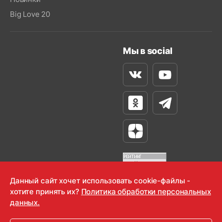
Big Love 20
Мы в social
Вконтакте
Youtube
Одноклассники
Телеграм
Яндекс Дзен
Данный сайт хочет использовать cookie-файлы -
хотите принять их?
Политика обработки персональных
OOO "Радио-Любовь" 2000-2026
данных.
Krutoy Media