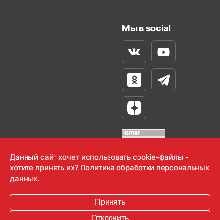
Мы в social
Вконтакте
Youtube
Одноклассники
Телеграм
Яндекс Дзен
Данный сайт хочет использовать cookie-файлы -
хотите принять их?
Политика обработки персональных
OOO "Радио-Любовь" 2000-2026
данных.
Krutoy Media
Принять
16+
Отклонить
Информация для правообладателей