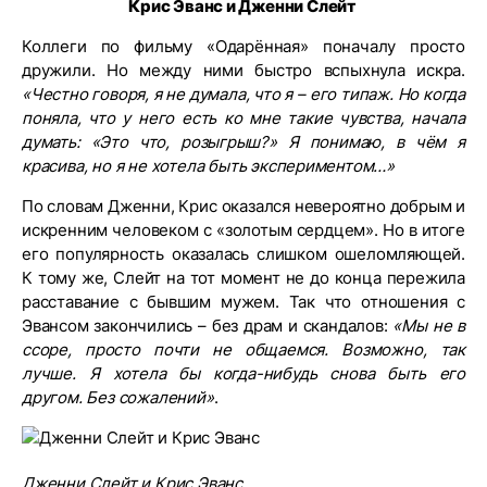
Крис Эванс и Дженни Слейт
Коллеги по фильму «Одарённая» поначалу просто
дружили. Но между ними быстро вспыхнула искра.
«Честно говоря, я не думала, что я – его типаж. Но когда
поняла, что у него есть ко мне такие чувства, начала
думать: «Это что, розыгрыш?» Я понимаю, в чём я
красива, но я не хотела быть экспериментом…»
По словам Дженни, Крис оказался невероятно добрым и
искренним человеком с «золотым сердцем». Но в итоге
его популярность оказалась слишком ошеломляющей.
К тому же, Слейт на тот момент не до конца пережила
расставание с бывшим мужем. Так что отношения с
Эвансом закончились – без драм и скандалов:
«Мы не в
ссоре, просто почти не общаемся. Возможно, так
лучше. Я хотела бы когда-нибудь снова быть его
другом. Без сожалений»
.
Дженни Слейт и Крис Эванс