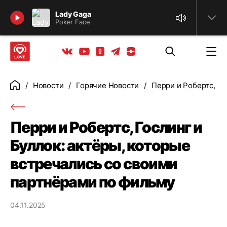
Найти
Lady Gaga
Poker Face
Телеграм
Одноклассники
Яндекс дзен
Youtube
Вконтакте
Новости
Горячие Новости
Перри и Робертс, Го
Главная
Перри и Робертс, Гослинг и
Буллок: актёры, которые
встречались со своими
партнёрами по фильму
04.11.2025