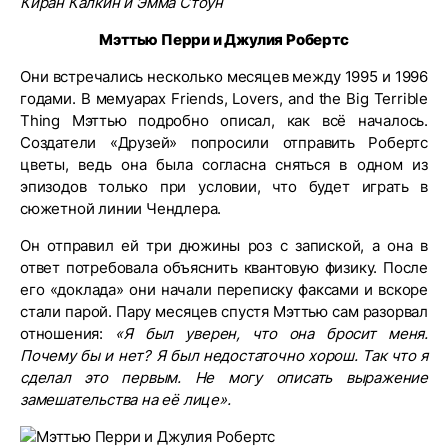
Киран Калкин и Эмма Стоун
Мэттью Перри и Джулия Робертс
Они встречались несколько месяцев между 1995 и 1996
годами. В мемуарах Friends, Lovers, and the Big Terrible
Thing Мэттью подробно описал, как всё началось.
Создатели «Друзей» попросили отправить Робертс
цветы, ведь она была согласна сняться в одном из
эпизодов только при условии, что будет играть в
сюжетной линии Чендлера.
Он отправил ей три дюжины роз с запиской, а она в
ответ потребовала объяснить квантовую физику. После
его «доклада» они начали переписку факсами и вскоре
стали парой. Пару месяцев спустя Мэттью сам разорвал
отношения:
«Я был уверен, что она бросит меня.
Почему бы и нет? Я был недостаточно хорош. Так что я
сделал это первым. Не могу описать выражение
замешательства на её лице».