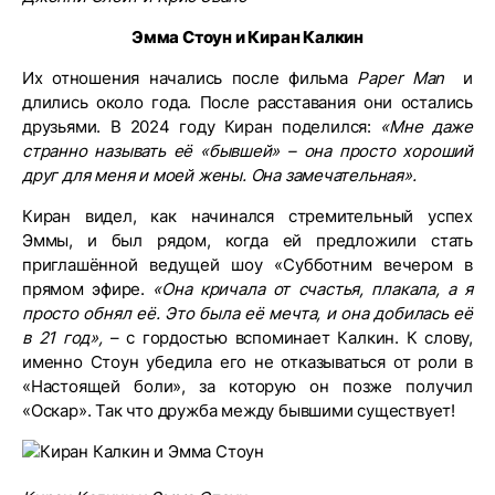
Эмма Стоун и Киран Калкин
Их отношения начались после фильма
Paper Man
и
длились около года. После расставания они остались
друзьями. В 2024 году Киран поделился:
«Мне даже
странно называть её «бывшей» – она просто хороший
друг для меня и моей жены. Она замечательная».
Киран видел, как начинался стремительный успех
Эммы, и был рядом, когда ей предложили стать
приглашённой ведущей шоу «Субботним вечером в
прямом эфире.
«Она кричала от счастья, плакала, а я
просто обнял её. Это была её мечта, и она добилась её
в 21 год»,
– с гордостью вспоминает Калкин. К слову,
именно Стоун убедила его не отказываться от роли в
«Настоящей боли», за которую он позже получил
«Оскар». Так что дружба между бывшими существует!