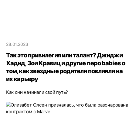
28.01.2023
Так это привилегия или талант? Джиджи
Хадид, Зои Кравиц и другие nepo babies о
том, как звездные родители повлияли на
их карьеру
Как они начинали свой путь?