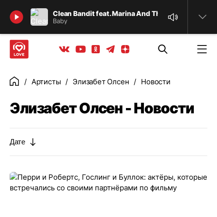
Найти
Clean Bandit feat. Marina And The Diamonds & Lui
Baby
Телеграм
Одноклассники
Яндекс дзен
Youtube
Вконтакте
Артисты
Элизабет Олсен
Новости
Главная
Элизабет Олсен - Новости
Дате