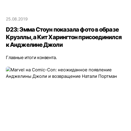
25.08.2019
D23: Эмма Стоун показала фото в образе
Круэллы, а Кит Харингтон присоединился
к Анджелине Джоли
Главные итоги конвента.