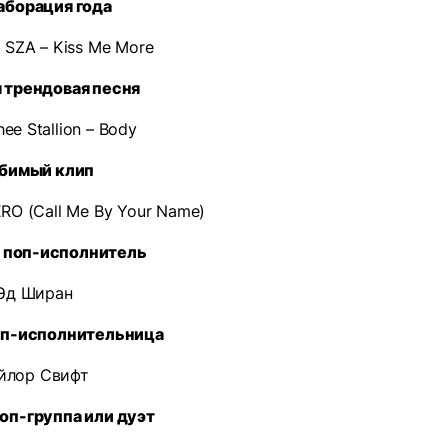
аборация года
. SZA – Kiss Me More
 трендовая песня
ee Stallion – Body
бимый клип
ERO (Call Me By Your Name)
поп-исполнитель
Эд Ширан
оп-исполнительница
йлор Свифт
оп-группа или дуэт