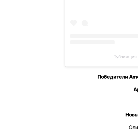
Публикация о
Победители Ame
А
Новы
Оли