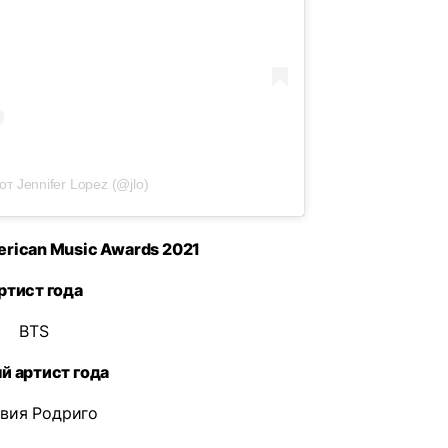
т Jennifer Lopez (@jlo)
rican Music Awards 2021
ртист года
BTS
й артист года
вия Родриго