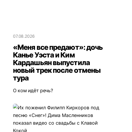
07.08.2026
«Меня все предают»: дочь
Канье Уэста и Ким
Кардашьян выпустила
новый трек после отмены
тура
О ком идёт речь?