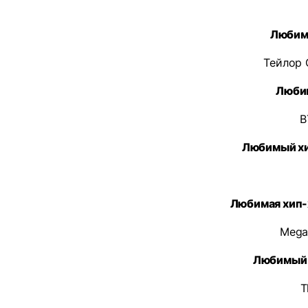
Любим
Тейлор 
Люби
B
Любимый х
Любимая хип
Megan
Любимый 
T