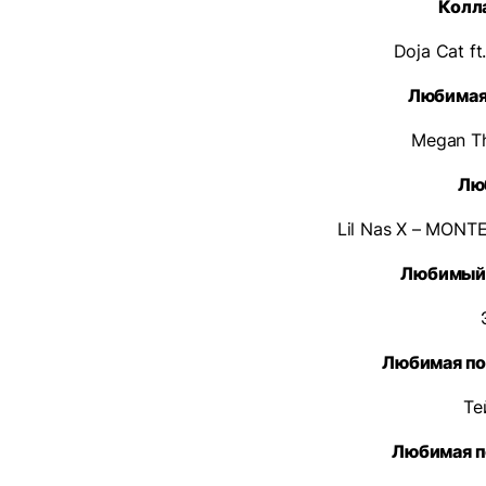
Колл
Doja Cat ft
Любимая
Megan Th
Лю
Lil Nas X – MONT
Любимый 
Любимая п
Те
Любимая п