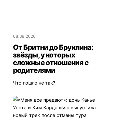
08.08.2026
От Бритни до Бруклина:
звёзды, у которых
сложные отношения с
родителями
Что пошло не так?