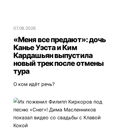
07.08.2026
«Меня все предают»: дочь
Канье Уэста и Ким
Кардашьян выпустила
новый трек после отмены
тура
О ком идёт речь?