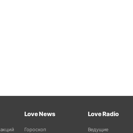
Love News
Love Radio
 акций
Гороскоп
Ведущие