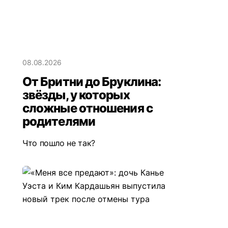
08.08.2026
От Бритни до Бруклина:
звёзды, у которых
сложные отношения с
родителями
Что пошло не так?