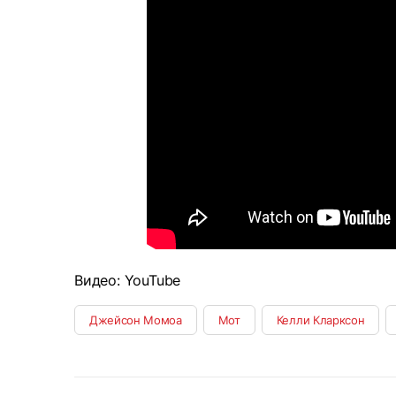
Видео: YouTube
Джейсон Момоа
Мот
Келли Кларксон