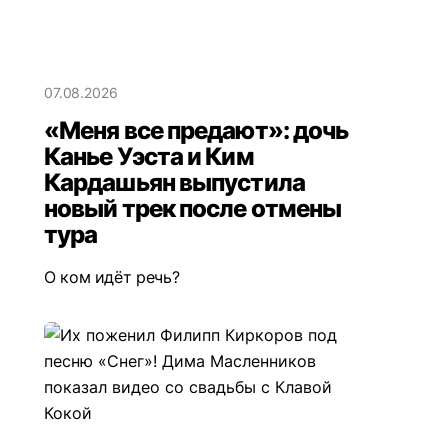
07.08.2026
«Меня все предают»: дочь
Канье Уэста и Ким
Кардашьян выпустила
новый трек после отмены
тура
О ком идёт речь?