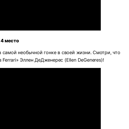
4 место
в самой необычной гонке в своей жизни. Смотри, что
 Ferrari» Эллен ДеДженерес (Ellen DeGeneres)!