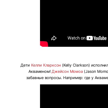
Дети
Келли Кларксон
(Kelly Clarkson) исполн
Акваменом!
Джейсон Момоа
(Jason Momoa
забавные вопросы. Например: где у Аквам