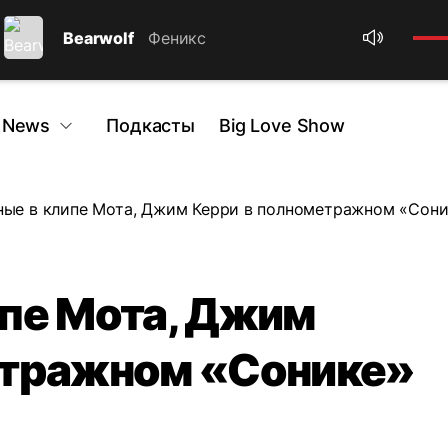
Bearwolf
Феникс
 News
Подкасты
Big Love Show
ые в клипе Мота, Джим Керри в полнометражном «Сони
пе Мота, Джим
етражном «Сонике»