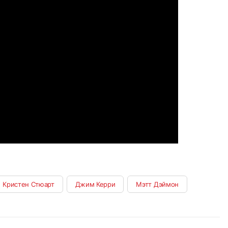
Кристен Стюарт
Джим Керри
Мэтт Дэймон