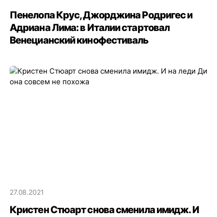
Пенелопа Крус, Джорджина Родригес и
Адриана Лима: в Италии стартовал
Венецианский кинофестиваль
27.08.2021
Кристен Стюарт снова сменила имидж. И