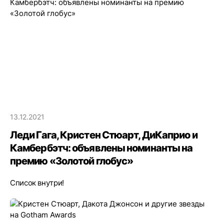
13.12.2021
Леди Гага, Кристен Стюарт, ДиКаприо и
Камбербэтч: объявлены номинанты на
премию «Золотой глобус»
Список внутри!