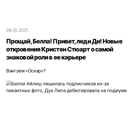
06.10.2021
Прощай, Белла! Привет, леди Ди! Новые
откровения Кристен Стюарт о самой
знаковой роли в ее карьере
Вангуем «Оскар»?