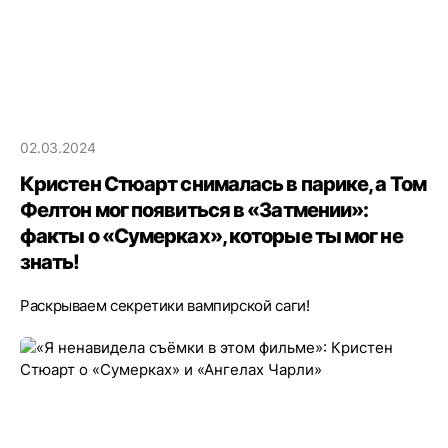
02.03.2024
Кристен Стюарт снималась в парике, а Том
Фелтон мог появиться в «Затмении»:
факты о «Сумерках», которые ты мог не
знать!
Раскрываем секретики вампирской саги!