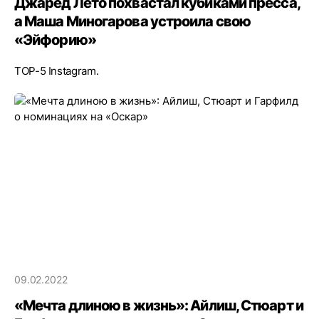
Джаред Лето похвастал кубиками пресса,
а Маша Миногарова устроила свою
«Эйфорию»
TOP-5 Instagram.
09.02.2022
«Мечта длиною в жизнь»: Айлиш, Стюарт и