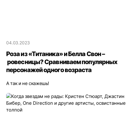
04.03.2023
Роза из «Титаника» и Белла Свон –
ровесницы? Сравниваем популярных
персонажей одного возраста
А так и не скажешь!