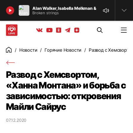
Найти
Alan Walker, Isabella Melkman & Katherine O'Ryan
Broken strings
Телеграм
Одноклассники
Яндекс дзен
Youtube
Вконтакте
Новости
Горячие Новости
Развод с Хемсворто
Главная
Развод с Хемсвортом,
«Ханна Монтана» и борьба с
зависимостью: откровения
Майли Сайрус
07.12.2020