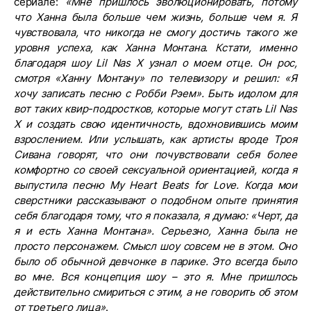
сериале:
«Мне пришлось эволюционировать, потому
что Ханна была больше чем жизнь, больше чем я. Я
чувствовала, что никогда не смогу достичь такого же
уровня успеха, как Ханна Монтана. Кстати, именно
благодаря шоу Lil Nas X узнал о моем отце. Он рос,
смотря «Ханну Монтану» по телевизору и решил: «Я
хочу записать песню с Робби Рэем». Быть идолом для
вот таких квир-подростков, которые могут стать Lil Nas
X и создать свою идентичность, вдохновившись моим
взрослением. Или услышать, как артисты вроде Троя
Сивана говорят, что они почувствовали себя более
комфортно со своей сексуальной ориентацией, когда я
выпустила песню My Heart Beats for Love. Когда мои
сверстники рассказывают о подобном опыте принятия
себя благодаря тому, что я показала, я думаю: «Черт, да
я и есть Ханна Монтана». Серьезно, Ханна была не
просто персонажем. Смысл шоу совсем не в этом. Оно
было об обычной девчонке в парике. Это всегда было
во мне. Вся концепция шоу – это я. Мне пришлось
действительно смириться с этим, а не говорить об этом
от третьего лица»
.