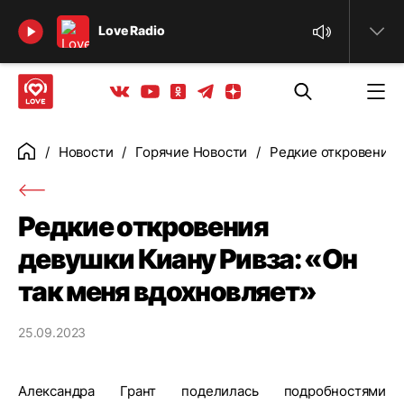
Найти
Love Radio
Телеграм
Одноклассники
Яндекс дзен
Youtube
Вконтакте
Новости
Горячие Новости
Редкие откровения 
Главная
Редкие откровения
девушки Киану Ривза: «Он
так меня вдохновляет»
25.09.2023
Александра Грант поделилась подробностями