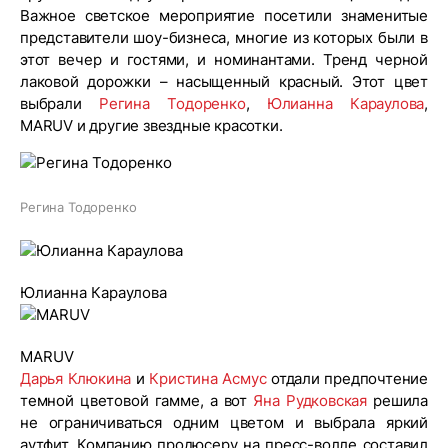
Важное светское мероприятие посетили знаменитые
представители шоу-бизнеса, многие из которых были в
этот вечер и гостями, и номинантами. Тренд черной
лаковой дорожки – насыщенный красный. Этот цвет
выбрали
Регина Тодоренко
,
Юлианна Караулова
,
MARUV и другие звездные красотки.
Регина Тодоренко
Юлианна Караулова
MARUV
Дарья Клюкина
и
Кристина Асмус
отдали предпочтение
темной цветовой гамме, а вот
Яна Рудковская
решила
не ограничиваться одним цветом и выбрала яркий
аутфит. Компанию продюсеру на пресс-волле составил