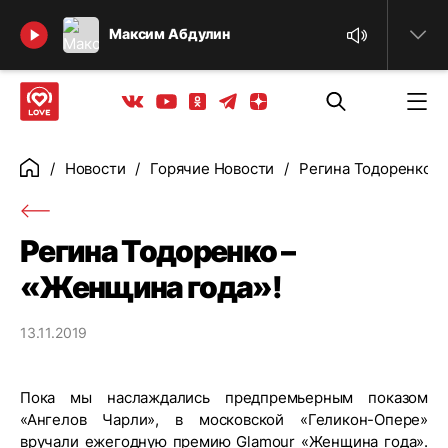
Найти
Максим Абдулин
Телеграм
Одноклассники
Яндекс дзен
Youtube
Вконтакте
Новости
Горячие Новости
Регина Тодоренко –
Главная
Регина Тодоренко –
«Женщина года»!
13.11.2019
Пока мы наслаждались предпремьерным показом
«Ангелов Чарли», в московской «Геликон-Опере»
вручали ежегодную премию Glamour «Женщина года».