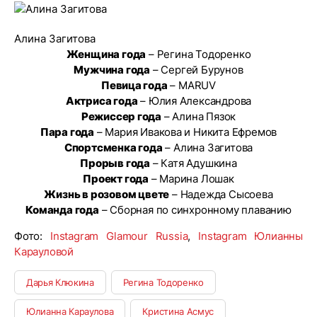
Алина Загитова
Женщина года
– Регина Тодоренко
Мужчина года
– Сергей Бурунов
Певица года
– MARUV
Актриса года
– Юлия Александрова
Режиссер года
– Алина Пязок
Пара года
– Мария Ивакова и Никита Ефремов
Спортсменка года
– Алина Загитова
Прорыв года
– Катя Адушкина
Проект года
– Марина Лошак
Жизнь в розовом цвете
– Надежда Сысоева
Команда года
– Сборная по синхронному плаванию
Фото:
Instagram Glamour Russia
,
Instagram Юлианны
Карауловой
Дарья Клюкина
Регина Тодоренко
Юлианна Караулова
Кристина Асмус