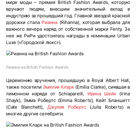
мире моды – премия British Fashion Awards, которую
вручают людям, внесшим значительный вклад в
индустрию за прошедший год. Главной звездой красной
дорожки стала
Рианна
(Rihanna), которая выбрала для
важного вечера наряд от собственной марки Fenty. За
нее же РиРи удостоилась награды в номинации Urban
Luxe («Городской люкс»).
Рианна на British Fashion Awards
Церемонию вручения, прошедшую в Royal Albert Hall,
также посетили
Эмилия Кларк
(Emilia Clarke), сиявшая в
лимонном наряде от Schiaparelli,
Ирина Шейк
(Irina
Shayk), Эмма Робертс (Emma Roberts), Кейт Бланшетт
(Cate Blanchett),
Джулия Робертс
(Julia Roberts) и
многие другие селебрити.