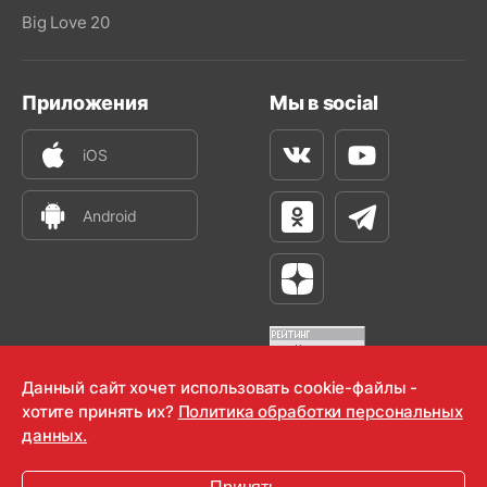
Big Love 20
Приложения
Мы в social
iOS
Вконтакте
Youtube
Android
Одноклассники
Телеграм
Яндекс Дзен
Данный сайт хочет использовать cookie-файлы -
хотите принять их?
Политика обработки персональных
OOO "Радио-Любовь" 2000-2026
данных.
Krutoy Media