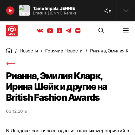
Найти
Tame Impala, JENNIE
Dracula (JENNIE Remix)
Телеграм
Одноклассники
Яндекс дзен
Youtube
Вконтакте
Новости
Горячие Новости
Рианна, Эмилия Клар
Главная
Рианна, Эмилия Кларк,
Ирина Шейк и другие на
British Fashion Awards
03.12.2019
В Лондоне состоялось одно из главных мероприятий в