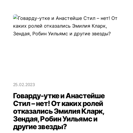
25.02.2023
Говарду-утке и Анастейше
Стил – нет! От каких ролей
отказались Эмилия Кларк,
Зендая, Робин Уильямс и
другие звезды?