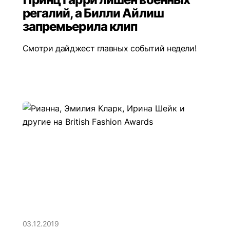
регалий, а Билли Айлиш
запремьерила клип
Смотри дайджест главных событий недели!
03.12.2019