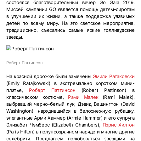
состоялся благотворительный вечер Go Gala 2019.
Миссей кампании GO является помощь детям-сиротам
в улучшении их жизни, а также поддержка уязвимых
детей по всему миру. На это светское мероприятие,
традиционно, съехались самые яркие голливудские
звезды.
Роберт Паттинсон
На красной дорожке были замечены
Эмили Ратаковски
(Emily Ratajkowski) в экстремально коротком мини-
платье,
Роберт Паттинсон
(Robert Pattinson) в
классическом костюме,
Рами Малек
(Rami Malek),
выбравший черно-белый лук, Дэвид Вашингтон (David
Washington), нарядившийся в белоснежную рубашку,
элегантные Арми Хаммер (Armie Hammer) и его супруга
Элизабет Чэмберс (Elizabeth Chambers),
Пэрис Хилтон
(Paris Hilton) в полупрозрачном наряде и многие другие
селебрити. Предлагаем полюбоваться звездами на