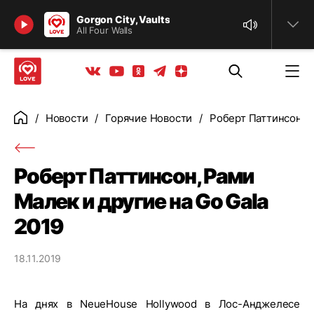
Найти
Gorgon City, Vaults
All Four Walls
Телеграм
Одноклассники
Яндекс дзен
Youtube
Вконтакте
Новости
Горячие Новости
Роберт Паттинсон, Р
Главная
Роберт Паттинсон, Рами
Малек и другие на Go Gala
2019
18.11.2019
На днях в NeueHouse Hollywood в Лос-Анджелесе