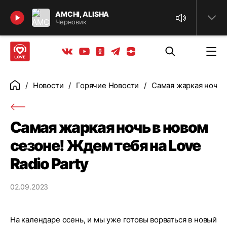
Найти
AMCHI, ALISHA
Черновик
Телеграм
Одноклассники
Яндекс дзен
Youtube
Вконтакте
Новости
Горячие Новости
Самая жаркая ночь в
Главная
Самая жаркая ночь в новом
сезоне! Ждем тебя на Love
Radio Party
02.09.2023
На календаре осень, и мы уже готовы ворваться в новый