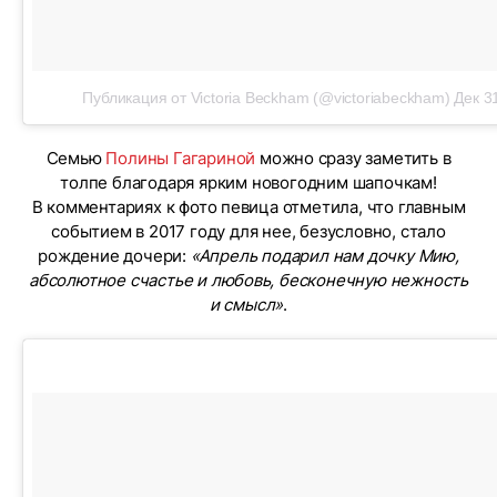
Публикация от Victoria Beckham (@victoriabeckham)
Дек 3
Семью
Полины Гагариной
можно сразу заметить в
толпе благодаря ярким новогодним шапочкам!
В комментариях к фото певица отметила, что главным
событием в 2017 году для нее, безусловно, стало
рождение дочери:
«Апрель подарил нам дочку Мию,
абсолютное счастье и любовь, бесконечную нежность
и смысл»
.