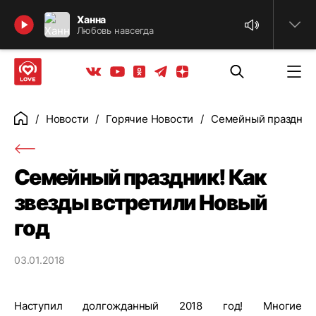
Найти
Ханна
Любовь навсегда
Телеграм
Одноклассники
Яндекс дзен
Youtube
Вконтакте
Новости
Горячие Новости
Семейный праздник!
Главная
Семейный праздник! Как
звезды встретили Новый
год
03.01.2018
Наступил долгожданный 2018 год! Многие