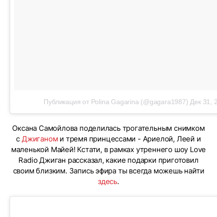
Публикация от Polina Gagarina (@gagara1987)
Дек 31, 
Оксана Самойлова поделилась трогательным снимком
с
Джиганом
и тремя принцессами - Ариелой, Леей и
маленькой Майей! Кстати, в рамках утреннего шоу Love
Radio Джиган рассказал, какие подарки приготовил
своим близким. Запись эфира ты всегда можешь найти
здесь
.