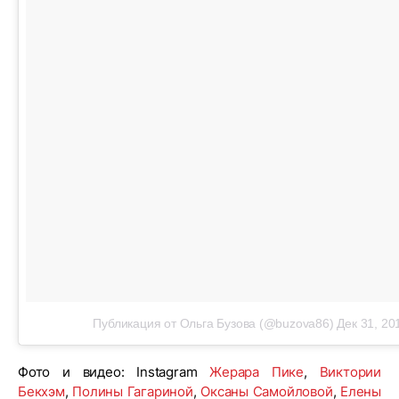
Публикация от Ольга Бузова (@buzova86)
Дек 31, 20
Фото и видео: Instagram
Жерара Пике
,
Виктории
Бекхэм
,
Полины Гагариной
,
Оксаны Самойловой
,
Елены