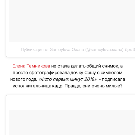
Публикация от Samoylova Oxana (@samoylovaoxana)
Дек 3
Елена Темникова
не стала делать общий снимок, а
просто сфотографировала дочку Сашу с символом
нового года.
«Фото первых минут 2018»
, - подписала
исполнительница кадр. Правда, они очень милые?