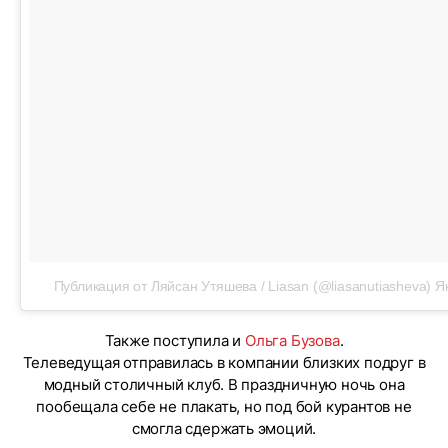
Публикация от Ляйсан Утяшева / Liasan (@liasanutiasheva)
Я
Также поступила и
Ольга Бузова
.
Телеведущая отправилась в компании близких подруг в
модный столичный клуб. В праздничную ночь она
пообещала себе не плакать, но под бой курантов не
смогла сдержать эмоций.