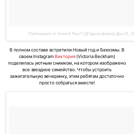
Публикация от Gerard Piqu? (@3gerardpique)
Дек 31, 2
В полном составе встретили Новый год и Бекхэмы. В
своем Instagram
Виктория
(Victoria Beckham)
поделилась уютным снимком, на котором изображено
все звездное семейство. Чтобы устроить
зажигательную вечеринку, этим ребятам достаточно
просто собраться вместе!