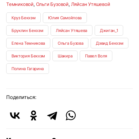
Темниковой
,
Ольги Бузовой
,
Ляйсан Утяшевой
Круз Бекхэм
Юлия Самойлова
Бруклин Бекхэм
Ляйсан Утяшева
Джиган_1
Елена Темникова
Ольга Бузова
Дэвид Бекхэм
Виктория Бекхэм
Шакира
Павел Воля
Полина Гагарина
Поделиться: