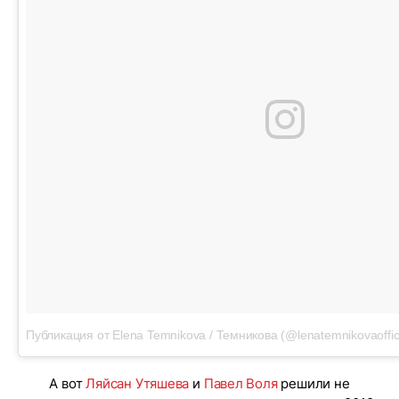
Публикация от Elena Temnikova / Темникова (@lenatemnikovaoffici
А вот
Ляйсан Утяшева
и
Павел Воля
решили не