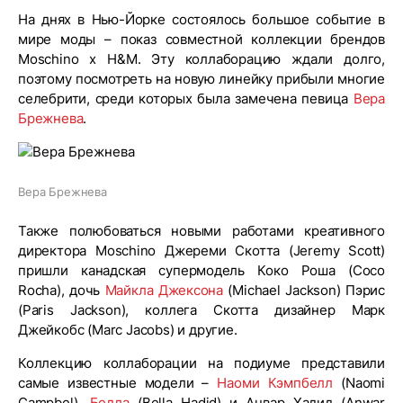
На днях в Нью-Йорке состоялось большое событие в
мире моды – показ совместной коллекции брендов
Moschino x H&M. Эту коллаборацию ждали долго,
поэтому посмотреть на новую линейку прибыли многие
селебрити, среди которых была замечена певица
Вера
Брежнева
.
Вера Брежнева
Также полюбоваться новыми работами креативного
директора Moschino Джереми Скотта (Jeremy Scott)
пришли канадская супермодель Коко Роша (Coco
Rocha), дочь
Майкла Джексона
(Michael Jackson) Пэрис
(Paris Jackson), коллега Скотта дизайнер Марк
Джейкобс (Marc Jacobs) и другие.
Коллекцию коллаборации на подиуме представили
самые известные модели –
Наоми Кэмпбелл
(Naomi
Campbel),
Белла
(Bella Hadid) и Анвар Хадид (Anwar