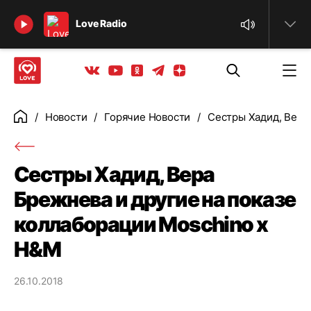
Найти
Love Radio
Телеграм
Одноклассники
Яндекс дзен
Youtube
Вконтакте
Новости
Горячие Новости
Сестры Хадид, Вера
Главная
Сестры Хадид, Вера
Брежнева и другие на показе
коллаборации Moschino x
H&M
26.10.2018