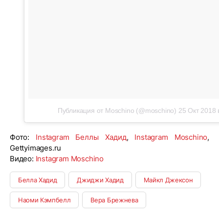
Публикация от Moschino (@moschino)
25 Окт 2018 
Фото:
Instagram Беллы Хадид
,
Instagram Moschino
,
Gettyimages.ru
Видео:
Instagram Moschino
Белла Хадид
Джиджи Хадид
Майкл Джексон
Наоми Кэмпбелл
Вера Брежнева