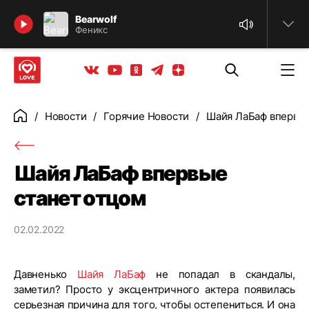
Найти
Bearwolf
Феникс
Телеграм
Одноклассники
Яндекс дзен
Youtube
Вконтакте
Новости
Горячие Новости
Шайя ЛаБаф впервые
Главная
Шайя ЛаБаф впервые
станет отцом
02.02.2022
Давненько
Шайя ЛаБаф
не попадал в скандалы,
заметил? Просто у эксцентричного актера появилась
серьезная причина для того, чтобы остепениться. И она