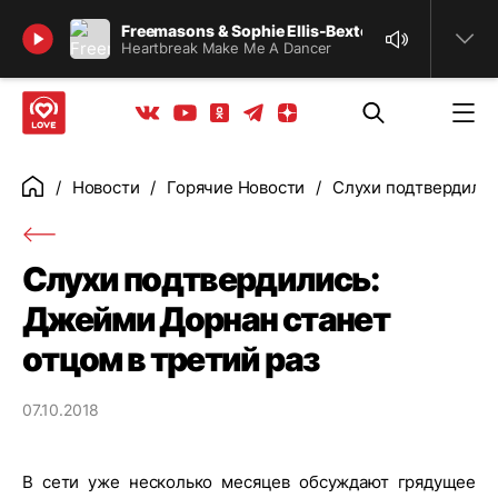
Найти
Freemasons & Sophie Ellis-Bextor
Heartbreak Make Me A Dancer
Телеграм
Одноклассники
Яндекс дзен
Youtube
Вконтакте
Новости
Горячие Новости
Слухи подтвердилис
Главная
Слухи подтвердились:
Джейми Дорнан станет
отцом в третий раз
07.10.2018
В сети уже несколько месяцев обсуждают грядущее