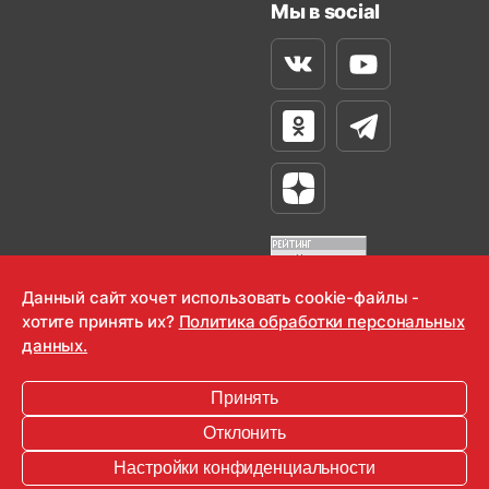
Мы в social
Вконтакте
Youtube
Одноклассники
Телеграм
Яндекс Дзен
Данный сайт хочет использовать cookie-файлы -
хотите принять их?
Политика обработки персональных
OOO "Радио-Любовь" 2000-2026
данных.
Krutoy Media
Принять
16+
Отклонить
Информация для правообладателей
Настройки конфиденциальности
Условия