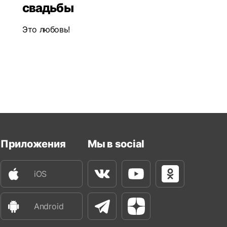
свадьбы
Это любовь!
Приложения
Мы в social
iOS
Вконтакте
Youtube
Одноклассни
Android
Телеграм
Яндекс Дзен