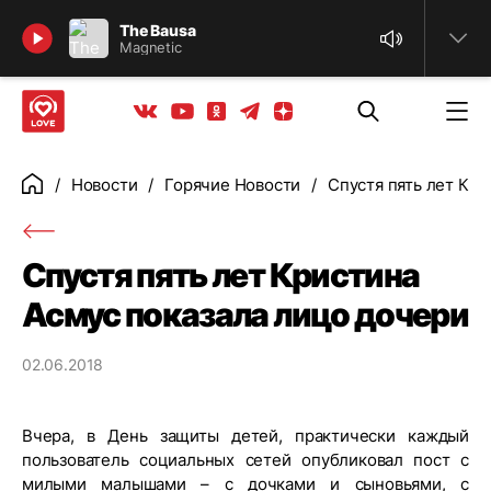
Найти
The Bausa
Magnetic
Телеграм
Одноклассники
Яндекс дзен
Youtube
Вконтакте
Новости
Горячие Новости
Спустя пять лет Кри
Главная
Спустя пять лет Кристина
Асмус показала лицо дочери
02.06.2018
Вчера, в День защиты детей, практически каждый
пользователь социальных сетей опубликовал пост с
милыми малышами – с дочками и сыновьями, с