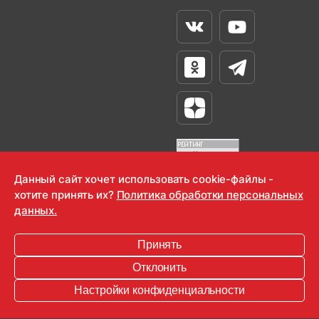
Вконтакте
Youtube
Одноклассники
Телеграм
Яндекс Дзен
Данный сайт хочет использовать cookie-файлы -
хотите принять их?
Политика обработки персональных
OOO "Радио-Любовь" 2000-2026
данных.
Krutoy Media
Принять
16+
Отклонить
Информация для правообладателей
Настройки конфиденциальности
Условия
Конфиденциальность