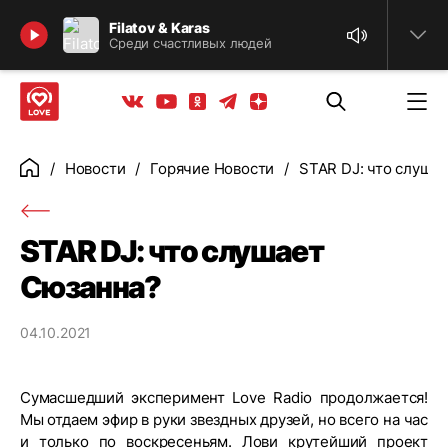
Найти
Filatov & Karas
Среди счастливых людей
Телеграм
Одноклассники
Яндекс дзен
Youtube
Вконтакте
Новости
Горячие Новости
STAR DJ: что слуша
Главная
STAR DJ: что слушает
Сюзанна?
04.10.2021
Сумасшедший эксперимент Love Radio продолжается!
Мы отдаем эфир в руки звездных друзей, но всего на час
и только по воскресеньям. Лови крутейший проект