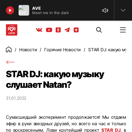
Найти
AVE
Meet me in the dark
Телеграм
Одноклассники
Яндекс дзен
Youtube
Вконтакте
Новости
Горячие Новости
STAR DJ: какую муз
Главная
STAR DJ: какую музыку
слушает Natan?
31.01.2022
Сумасшедший эксперимент продолжается! Мы отдаем
эфир в руки звездных друзей, но всего на час и только
по воскресеньям. Лови крутейший проект
STAR DJ
, в