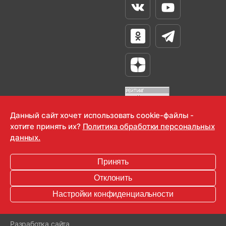
Вконтакте
Youtube
Одноклассники
Телеграм
Яндекс Дзен
Данный сайт хочет использовать cookie-файлы -
хотите принять их?
Политика обработки персональных
OOO "Радио-Любовь" 2000-2026
данных.
Krutoy Media
Принять
16+
Отклонить
Информация для правообладателей
Настройки конфиденциальности
Условия
Конфиденциальность
Разработка сайта