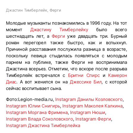
Джастин Тимберлейк, Ферги
Молодые музыканты познакомились в 1996 году. На тот
момент
Джастину Тимберлейку
было всего
шестнадцать лет, а
Ферги
уже двадцать три. Бурный
роман перегорел также быстро, как и вспыхнул.
Причиной расставания послужила разница в возрасте,
поскольку певица стыдилась появляться с молодым
парнем на публике, также Ферги не воспринимала
Джастина всерьез. Отметим, что вскоре после разрыва
Тимберлейк встречался с
Бритни Спирс
и
Камерон
Диас
. А вот женился он на
Джессике Бил
, с которой
сейчас воспитывает сына.
Фото:Legion-media.ru,
Instagram Данилы Козловского
,
Instagram Юлии Снигирь
,
Instagram Маколея Калкина
,
Instagram Моргана Фримена
,
Instagram Нюши
,
Instagram Влада Соколовского
,
Instagram Ферги
,
Instagram Джастина Тимберлейка