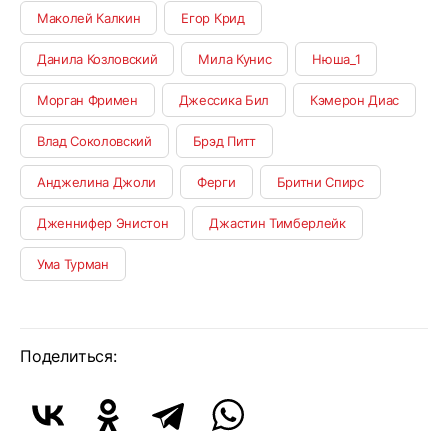
Маколей Калкин
Егор Крид
Данила Козловский
Мила Кунис
Нюша_1
Морган Фримен
Джессика Бил
Кэмерон Диас
Влад Соколовский
Брэд Питт
Анджелина Джоли
Ферги
Бритни Спирс
Дженнифер Энистон
Джастин Тимберлейк
Ума Турман
Поделиться: