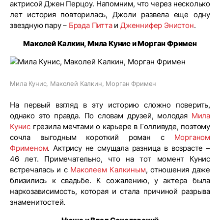
актрисой Джен Перцоу. Напомним, что через несколько
лет история повторилась, Джоли развела еще одну
звездную пару –
Брэда Питта
и
Дженнифер Энистон
.
Маколей Калкин, Мила Кунис и Морган Фримен
Мила Кунис, Маколей Калкин, Морган Фримен
На первый взгляд в эту историю сложно поверить,
однако это правда. По словам друзей, молодая
Мила
Кунис
грезила мечтами о карьере в Голливуде, поэтому
сочла выгодным короткий роман с
Морганом
Фрименом
. Актрису не смущала разница в возрасте –
46 лет. Примечательно, что на тот момент Кунис
встречалась и с
Маколеем Калкиным
, отношения даже
близились к свадьбе. К сожалению, у актера была
наркозависимость, которая и стала причиной разрыва
знаменитостей.