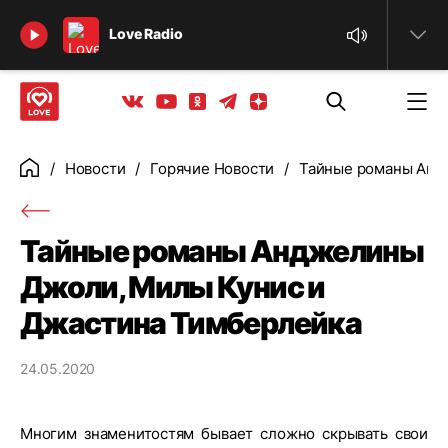
Найти
Love Radio
Телеграм
Одноклассники
Яндекс дзен
Youtube
Вконтакте
Новости
Горячие Новости
Тайные романы Анд
Главная
Тайные романы Анджелины
Джоли, Милы Кунис и
Джастина Тимберлейка
24.05.2020
Многим знаменитостям бывает сложно скрывать свои