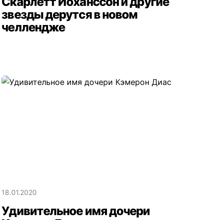
Скарлетт Йоханссон и другие
звезды дерутся в новом
челлендже
18.01.2020
Удивительное имя дочери