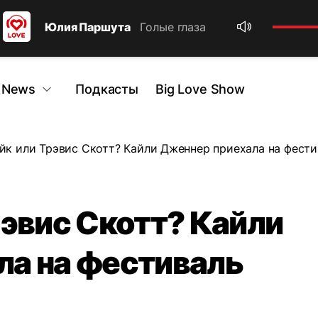
Юлия Паршута
Голые глаза
 News
Подкасты
Big Love Show
йк или Трэвис Скотт? Кайли Дженнер приехала на фест
рэвис Скотт? Кайли
ла на фестиваль