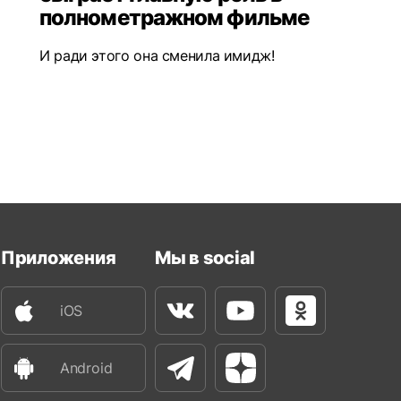
полнометражном фильме
И ради этого она сменила имидж!
Приложения
Мы в social
iOS
Вконтакте
Youtube
Одноклассни
Android
Телеграм
Яндекс Дзен