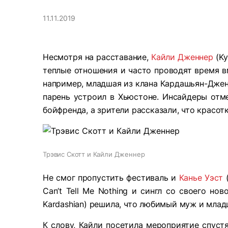
11.11.2019
Несмотря на расставание,
Кайли Дженнер
(Ky
теплые отношения и часто проводят время вм
например, младшая из клана Кардашьян-Дженн
парень устроил в Хьюстоне. Инсайдеры отме
бойфренда, а зрители рассказали, что красотк
Трэвис Скотт и Кайли Дженнер
Не смог пропустить фестиваль и
Канье Уэст
(
Can’t Tell Me Nothing и сингл со своего нов
Kardashian) решила, что любимый муж и млад
К слову, Кайли посетила мероприятие спустя