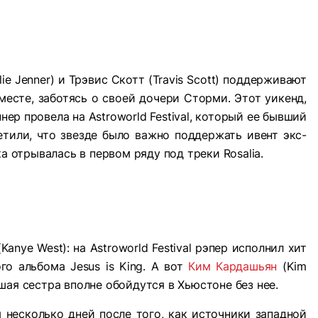
lie Jenner) и Трэвис Скотт (Travis Scott) поддерживают
есте, заботясь о своей дочери Сторми. Этот уикенд,
ер провела на Astroworld Festival, который ее бывший
тили, что звезде было важно поддержать ивент экс-
а отрывалась в первом ряду под треки Rosalia.
Kanye West): на Astroworld Festival рэпер исполнил хит
ого альбома Jesus is King. А вот
Ким Кардашьян
(Kim
шая сестра вполне обойдутся в Хьюстоне без нее.
 несколько дней после того, как источники западной