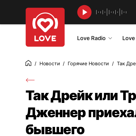
Найти
Love Radio
Love
Новости
Горячие Новости
Так Дре
Главная
Так Дрейк или Т
Дженнер приеха
бывшего