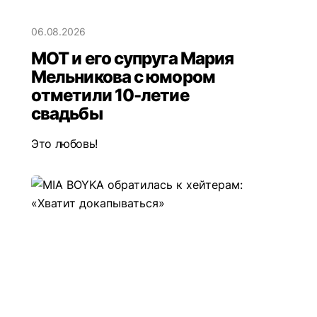
06.08.2026
МОТ и его супруга Мария
Мельникова с юмором
отметили 10-летие
свадьбы
Это любовь!