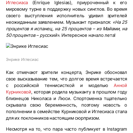
Иглесиаса
(Enrique Iglesias), приуроченный к его
мировому турне в поддержку новых синглов. Во время
своего выступления исполнитель удивил зрителей
неожиданным заявлением. Музыкант признался:
«На 25
процентов я испанец, на 25 процентов – из Майами, на
50 процентов – русский»
. Интересное начало лета!
Энрике Иглесиас
Как отмечают зрители концерта, Энрике обосновал
свое высказывание тем, что долгое время встречается
с российской теннисисткой и моделью
Анной
Курниковой
, которая родила музыканту в прошлом году
близнецов Николаса и Люси. Спортсменка тщательно
скрывала свою беременность, поэтому новость о
пополнении в семействе Курниковой и Иглесиаса стала
для их поклонников настоящим сюрпризом.
Несмотря на то, что пара часто публикует в Instagram