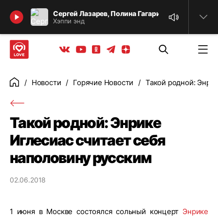
Найти
Сергей Лазарев, Полина Гагарина
Хэппи энд
Телеграм
Одноклассники
Яндекс дзен
Youtube
Вконтакте
Новости
Горячие Новости
Такой родной: Энри
Главная
Такой родной: Энрике
Иглесиас считает себя
наполовину русским
02.06.2018
1 июня в Москве состоялся сольный концерт
Энрике