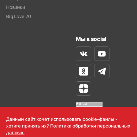
Новинки
Big Love 20
Мы в social
Вконтакте
Youtube
Одноклассники
Телеграм
Яндекс Дзен
Данный сайт хочет использовать cookie-файлы -
хотите принять их?
Политика обработки персональных
OOO "Радио-Любовь" 2000-2026
данных.