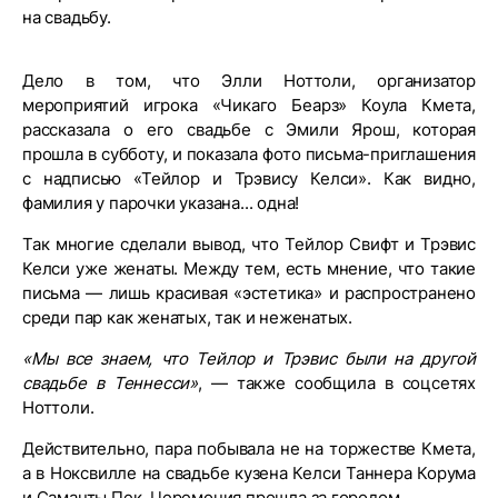
на свадьбу.
Дело в том, что Элли Ноттоли, организатор
мероприятий игрока «Чикаго Беарз» Коула Кмета,
рассказала о его свадьбе с Эмили Ярош, которая
прошла в субботу, и показала фото письма-приглашения
с надписью «Тейлор и Трэвису Келси». Как видно,
фамилия у парочки указана... одна!
Так многие сделали вывод, что Тейлор Свифт и Трэвис
Келси уже женаты. Между тем, есть мнение, что такие
письма — лишь красивая «эстетика» и распространено
среди пар как женатых, так и неженатых.
«Мы все знаем, что Тейлор и Трэвис были на другой
свадьбе в Теннесси»
, — также сообщила в соцсетях
Ноттоли.
Действительно, пара побывала не на торжестве Кмета,
а в Ноксвилле на свадьбе кузена Келси Таннера Корума
и Саманты Пек. Церемония прошла за городом.