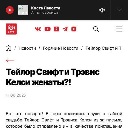
Найти
Коста Лакоста
А ты говоришь
Телеграм
Одноклассники
Яндекс дзен
Youtube
Вконтакте
Новости
Горячие Новости
Тейлор Свифт и Трэ
Главная
Тейлор Свифт и Трэвис
Келси женаты?!
11.06.2025
Вот это поворот! В сети появились слухи о тайной
свадьбе Тейлор Свифт и Трэвиса Келси из-за письма,
которое было отправлено им в качестве приглашения