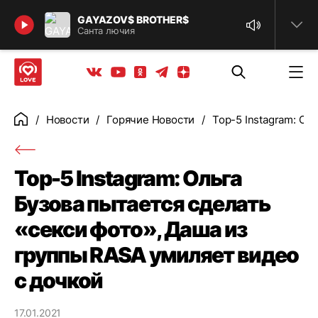
Найти
GAYAZOV$ BROTHER$
Санта лючия
Телеграм
Одноклассники
Яндекс дзен
Youtube
Вконтакте
Новости
Горячие Новости
Top-5 Instagram: Ол
Главная
Top-5 Instagram: Ольга
Бузова пытается сделать
«секси фото», Даша из
группы RASA умиляет видео
с дочкой
17.01.2021