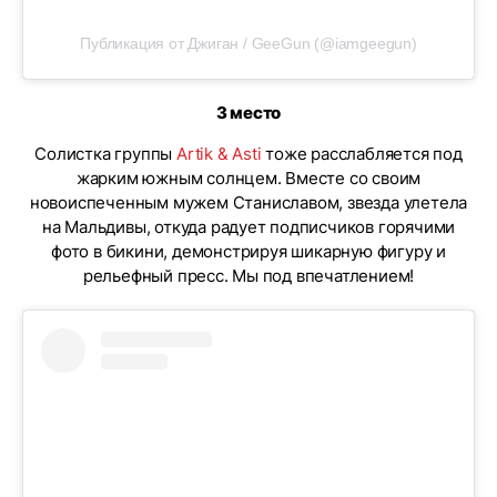
Публикация от Джиган / GeeGun (@iamgeegun)
3 место
Солистка группы
Artik & Asti
тоже расслабляется под
жарким южным солнцем. Вместе со своим
новоиспеченным мужем Станиславом, звезда улетела
на Мальдивы, откуда радует подписчиков горячими
фото в бикини, демонстрируя шикарную фигуру и
рельефный пресс. Мы под впечатлением!