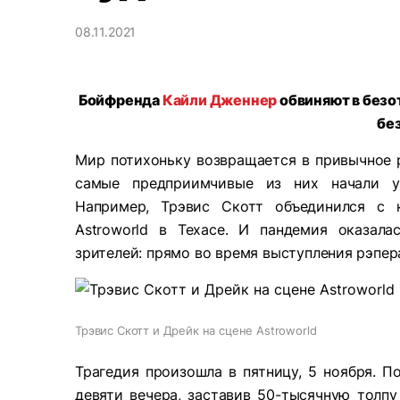
08.11.2021
Бойфренда
Кайли Дженнер
обвиняют в безо
бе
Мир потихоньку возвращается в привычное р
самые предприимчивые из них начали ус
Например, Трэвис Скотт объединился с к
Astroworld в Техасе. И пандемия оказала
зрителей: прямо во время выступления рэпер
Трэвис Скотт и Дрейк на сцене Astroworld
Трагедия произошла в пятницу, 5 ноября. П
девяти вечера, заставив 50-тысячную толпу