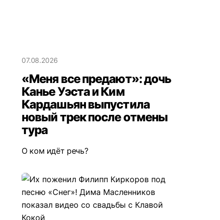
07.08.2026
«Меня все предают»: дочь
Канье Уэста и Ким
Кардашьян выпустила
новый трек после отмены
тура
О ком идёт речь?