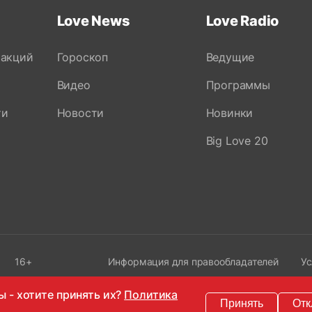
Love News
Love Radio
 акций
Гороскоп
Ведущие
Видео
Программы
ти
Новости
Новинки
Big Love 20
16+
Информация для правообладателей
Ус
ы - хотите принять их?
Политика
Принять
Отк