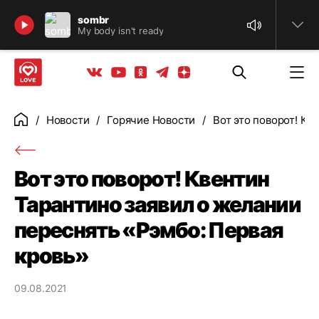
Найти
sombr
My body isn't ready
Телеграм
Одноклассники
Яндекс дзен
Youtube
Вконтакте
Новости
Горячие Новости
Вот это поворот! Кв
Главная
Вот это поворот! Квентин
Тарантино заявил о желании
переснять «Рэмбо: Первая
кровь»
09.08.2021