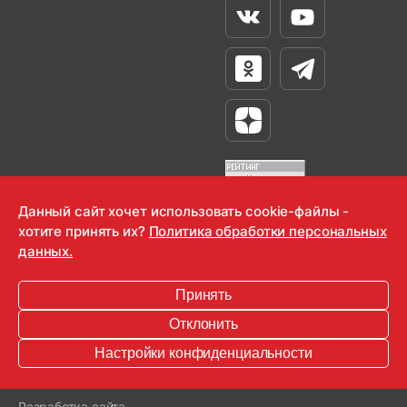
Вконтакте
Youtube
Одноклассники
Телеграм
Яндекс Дзен
Данный сайт хочет использовать cookie-файлы -
хотите принять их?
Политика обработки персональных
OOO "Радио-Любовь" 2000-2026
данных.
Krutoy Media
Принять
16+
Отклонить
Информация для правообладателей
Настройки конфиденциальности
Условия
Конфиденциальность
Разработка сайта