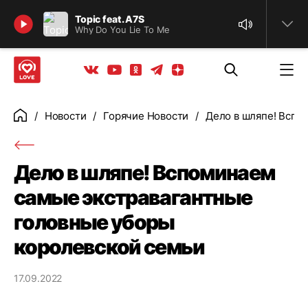
Найти
Topic feat. A7S
Why Do You Lie To Me
Телеграм
Одноклассники
Яндекс дзен
Youtube
Вконтакте
Новости
Горячие Новости
Дело в шляпе! Вспо
Главная
Дело в шляпе! Вспоминаем
самые экстравагантные
головные уборы
королевской семьи
17.09.2022