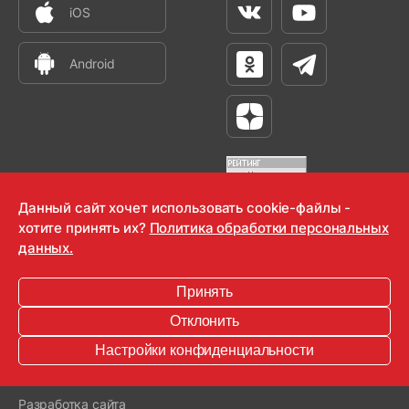
iOS
Вконтакте
Youtube
Android
Одноклассники
Телеграм
Яндекс Дзен
Данный сайт хочет использовать cookie-файлы -
хотите принять их?
Политика обработки персональных
OOO "Радио-Любовь" 2000-2026
данных.
Krutoy Media
Принять
16+
Отклонить
Информация для правообладателей
Настройки конфиденциальности
Условия
Конфиденциальность
Разработка сайта