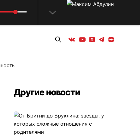
Телеграм
Одноклассники
Яндекс дзен
Youtube
Вконтакте
нность
Другие новости