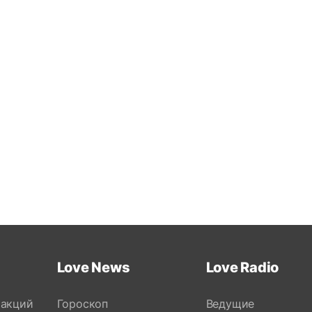
Love News
Love Radio
 акций
Гороскоп
Ведущие