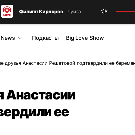
Филипп Киркоров
Луиза
 News
Подкасты
Big Love Show
е друзья Анастасии Решетовой подтвердили ее береме
я Анастасии
вердили ее