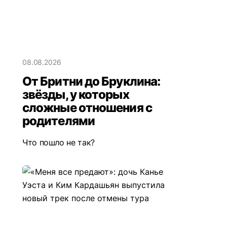
08.08.2026
От Бритни до Бруклина:
звёзды, у которых
сложные отношения с
родителями
Что пошло не так?