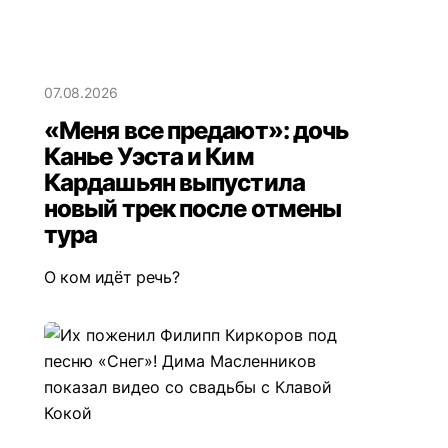
07.08.2026
«Меня все предают»: дочь
Канье Уэста и Ким
Кардашьян выпустила
новый трек после отмены
тура
О ком идёт речь?