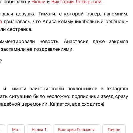
е побывало у
Нюши
и
Виктории Лопыревой
.
вшая девушка Тимати, с которой рэпер, напомним,
а
призналась, что Алиса коммуникабельный ребенок –
или сестренке.
мментировали новость. Анастасия даже закрыла
 заспамили ее поздравлениями.
 и Тимати заинтриговали поклонников в Instagram
ать ситуацию было несложно: подписчики звезд сразу
вадебной церемонии. Кажется, все сходится!
а
Мот
Нюша_1
Виктория Лопырева
Тимати