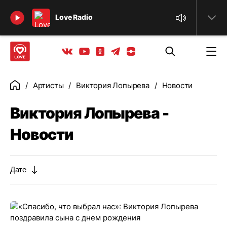
Найти
Love Radio
Телеграм
Одноклассники
Яндекс дзен
Youtube
Вконтакте
Артисты
Виктория Лопырева
Новости
Главная
Виктория Лопырева -
Новости
Дате