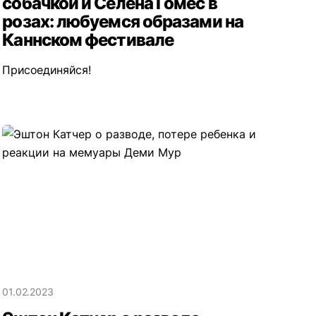
собачкой и Селена Гомес в
розах: любуемся образами на
Каннском фестивале
Присоединяйся!
01.02.2023