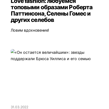
Love fashion: любуемся
топовыми образами Роберта
Паттинсона, Селены Гомес и
других селебов
Ловим вдохновение!
31.03.2022