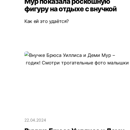
Мур показала роскошную
фигуру на отдыхе с внучкой
Как ей это удаётся?
22.04.2024