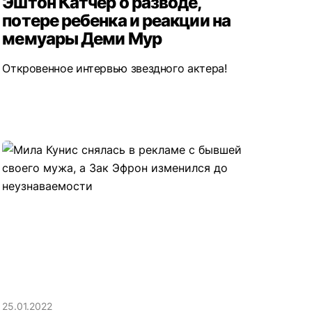
Эштон Катчер о разводе,
потере ребенка и реакции на
мемуары Деми Мур
Откровенное интервью звездного актера!
25.01.2022