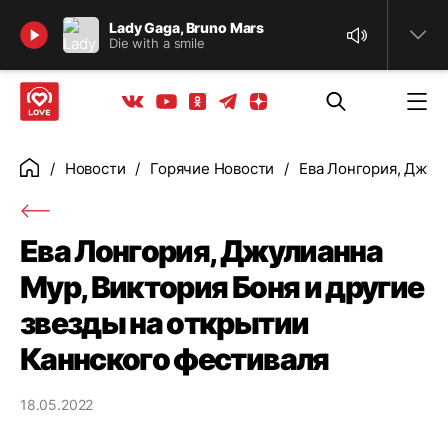
Найти
Lady Gaga, Bruno Mars
Die with a smile
Телеграм
Одноклассники
Яндекс дзен
Youtube
Вконтакте
Новости
Горячие Новости
Ева Лонгория, Джули
Главная
Ева Лонгория, Джулианна
Мур, Виктория Боня и другие
звезды на открытии
Каннского фестиваля
18.05.2022