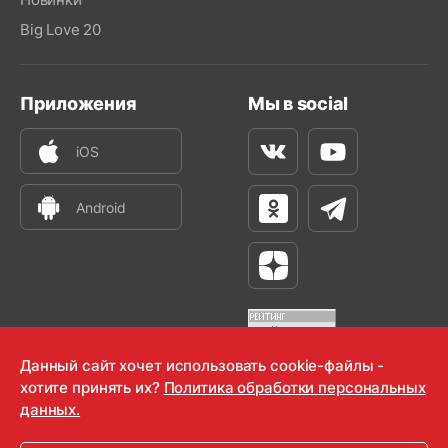
Big Love 20
Приложения
Мы в social
iOS
Вконтакте
Youtube
Android
Одноклассники
Телеграм
Яндекс Дзен
Данный сайт хочет использовать cookie-файлы -
хотите принять их?
Политика обработки персональных
OOO "Радио-Любовь" 2000-2026
данных.
Krutoy Media