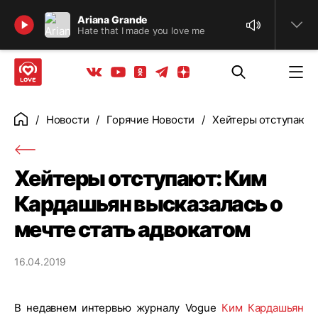
Найти
Ariana Grande
Hate that I made you love me
Телеграм
Одноклассники
Яндекс дзен
Youtube
Вконтакте
Новости
Горячие Новости
Хейтеры отступают:
Главная
Хейтеры отступают: Ким
Кардашьян высказалась о
мечте стать адвокатом
16.04.2019
В недавнем интервью журналу Vogue
Ким Кардашьян