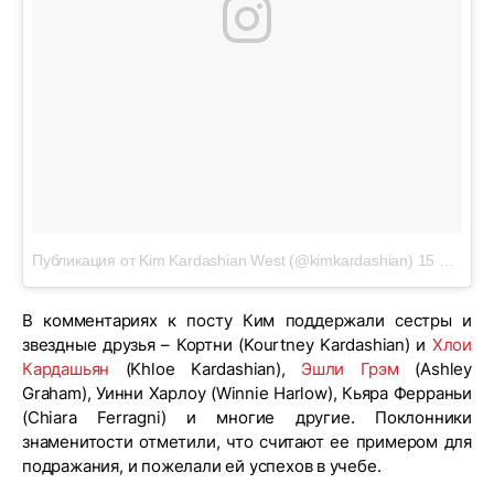
Публикация от Kim Kardashian West (@kimkardashian)
15 Апр 2019 в 8:40 PDT
В комментариях к посту Ким поддержали сестры и
звездные друзья – Кортни (Kourtney Kardashian) и
Хлои
Кардашьян
(Khloe Kardashian),
Эшли Грэм
(Ashley
Graham), Уинни Харлоу (Winnie Harlow), Кьяра Ферраньи
(Chiara Ferragni) и многие другие. Поклонники
знаменитости отметили, что считают ее примером для
подражания, и пожелали ей успехов в учебе.