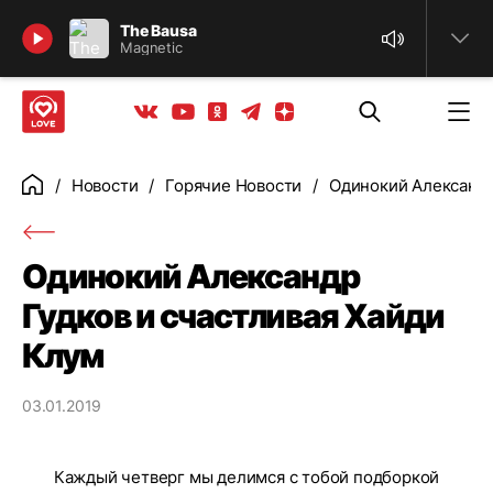
Найти
The Bausa
Magnetic
Телеграм
Одноклассники
Яндекс дзен
Youtube
Вконтакте
Новости
Горячие Новости
Одинокий Александр
Главная
Одинокий Александр
Гудков и счастливая Хайди
Клум
03.01.2019
Каждый четверг мы делимся с тобой подборкой