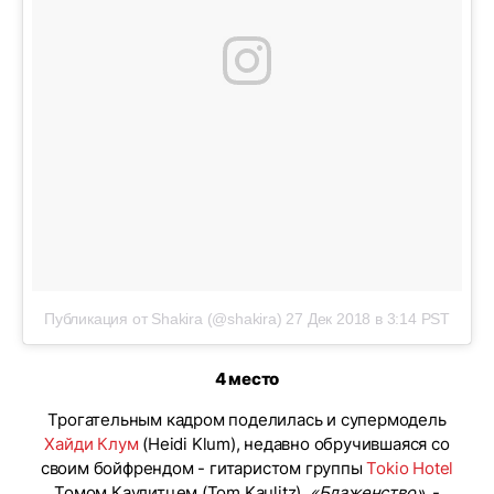
Публикация от Shakira (@shakira)
27 Дек 2018 в 3:14 PST
4 место
Трогательным кадром поделилась и супермодель
Хайди Клум
(Heidi Klum), недавно обручившаяся со
своим бойфрендом - гитаристом группы
Tokio Hotel
Томом Каулитцем (Tom Kaulitz).
«Блаженство»
, -