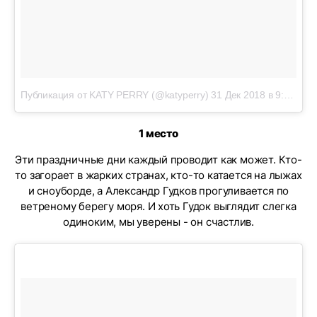
Публикация от KATY PERRY (@katyperry)
31 Дек 2018 в 9:11 PST
1 место
Эти праздничные дни каждый проводит как может. Кто-
то загорает в жарких странах, кто-то катается на лыжах
и сноуборде, а Александр Гудков прогуливается по
ветреному берегу моря. И хоть Гудок выглядит слегка
одиноким, мы уверены - он счастлив.