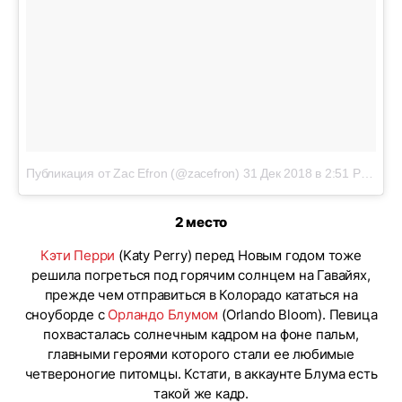
Публикация от Zac Efron (@zacefron)
31 Дек 2018 в 2:51 PST
2 место
Кэти Перри
(Katy Perry) перед Новым годом тоже
решила погреться под горячим солнцем на Гавайях,
прежде чем отправиться в Колорадо кататься на
сноуборде с
Орландо Блумом
(Orlando Bloom). Певица
похвасталась солнечным кадром на фоне пальм,
главными героями которого стали ее любимые
четвероногие питомцы. Кстати, в аккаунте Блума есть
такой же кадр.