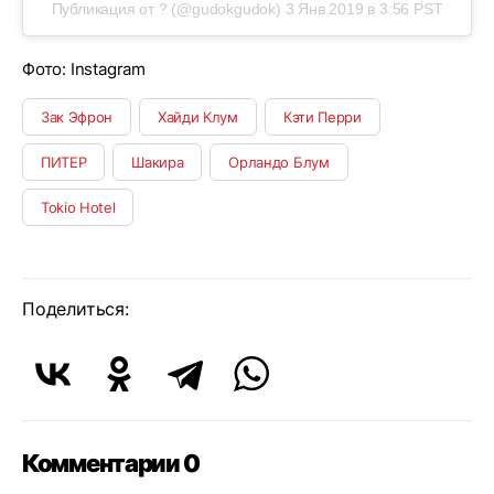
Публикация от ? (@gudokgudok)
3 Янв 2019 в 3:56 PST
Фото: Instagram
Зак Эфрон
Хайди Клум
Кэти Перри
ПИТЕР
Шакира
Орландо Блум
Tokio Hotel
Поделиться:
Комментарии 0