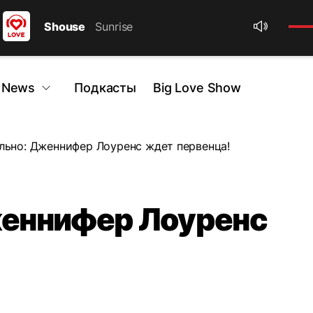
Shouse
Sunrise
 News
Подкасты
Big Love Show
ьно: Дженнифер Лоуренс ждет первенца!
еннифер Лоуренс