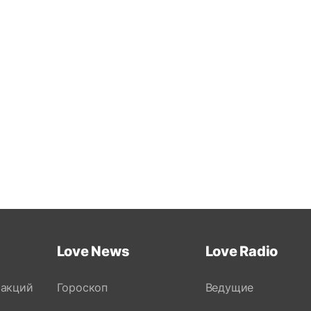
Love News
Love Radio
 акций
Гороскоп
Ведущие