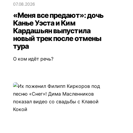
07.08.2026
«Меня все предают»: дочь
Канье Уэста и Ким
Кардашьян выпустила
новый трек после отмены
тура
О ком идёт речь?