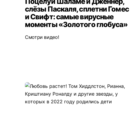
Поцелуй Шаламе и Дженнер,
слёзы Паскаля, сплетни Гомес
и Свифт: самые вирусные
моменты «Золотого глобуса»
Смотри видео!