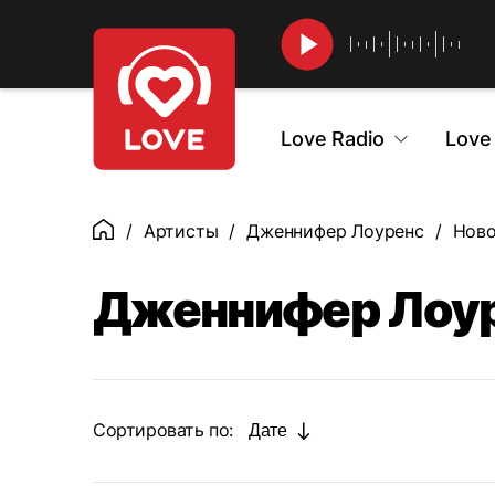
Найти
Love Radio
Love
Артисты
Дженнифер Лоуренс
Нов
Главная
Дженнифер Лоур
Сортировать по:
Дате