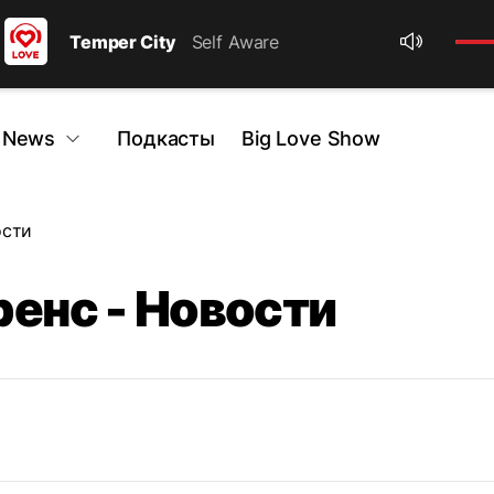
Temper City
Self Aware
 News
Подкасты
Big Love Show
ости
енс - Новости