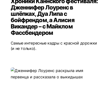
Хроники Каннского фестиваля:
Дженнифер Лоуренс в
шлёпках, Дуа Липа с
бойфрендом, а Алисия
Викандер – с Майклом
Фассбендером
Самые интересные кадры с красной дорожки
(и не только).