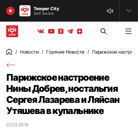
Найти
Temper City
Self Aware
Телеграм
Одноклассники
Яндекс дзен
Youtube
Вконтакте
Новости
Горячие Новости
Парижское настроен
Главная
Парижское настроение
Нины Добрев, ностальгия
Сергея Лазарева и Ляйсан
Утяшева в купальнике
07.03.2019