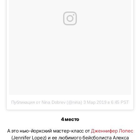
Публикация от Nina Dobrev (@nina)
3 Мар 2019 в 6:45 PST
4 место
А это нью-йоркский мастер-класс от
Дженнифер Лопес
(Jennifer Lopez) и ее любимого бейсболиста Алекса