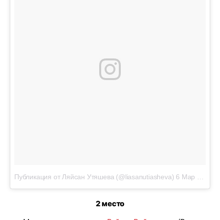
Публикация от Ляйсан Утяшева (@liasanutiasheva)
6 Мар 2019 в 11:57 PST
2 место