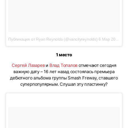
Публикация от Ryan Reynolds (@vancityreynolds)
6 Мар 2019 в 12:55 PST
1 место
Сергей Лазарев
и
Влад Топалов
отмечают сегодня
важную дату – 16 лет назад состоялась премьера
дебютного альбома группы Smash Freway, ставшего
суперпопулярным. Слушал эту пластинку?