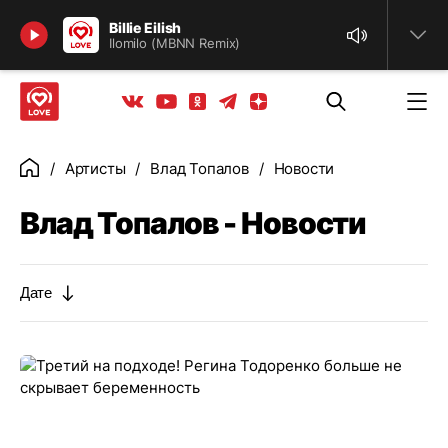
Найти
Billie Eilish
Ilomilo (MBNN Remix)
Телеграм
Одноклассники
Яндекс дзен
Youtube
Вконтакте
Артисты
Влад Топалов
Новости
Главная
Влад Топалов - Новости
Дате