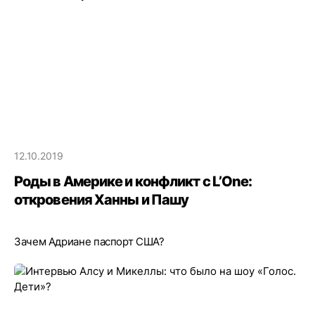
12.10.2019
Роды в Америке и конфликт с L’One:
откровения Ханны и Пашу
Зачем Адриане паспорт США?