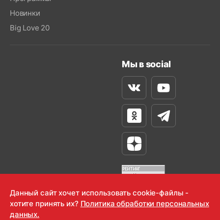
Новинки
Big Love 20
Мы в social
Вконтакте
Youtube
Одноклассники
Телеграм
Яндекс Дзен
Данный сайт хочет использовать cookie-файлы -
хотите принять их?
Политика обработки персональных
OOO "Радио-Любовь" 2000-2026
данных.